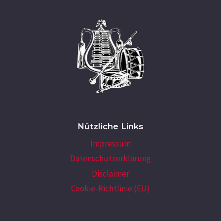
l
t
u
n
g
-
N
a
Nützliche Links
v
Impressum
i
Datenschutzerklärung
g
Disclaimer
a
Cookie-Richtlinie (EU)
t
i