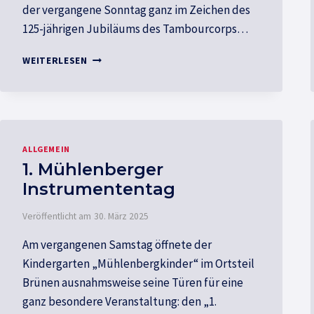
der vergangene Sonntag ganz im Zeichen des
125-jährigen Jubiläums des Tambourcorps…
125
WEITERLESEN
JAHRE
TAMBOURCORPS
DREVENACK
ALLGEMEIN
1. Mühlenberger
Instrumententag
Veröffentlicht am
30. März 2025
Am vergangenen Samstag öffnete der
Kindergarten „Mühlenbergkinder“ im Ortsteil
Brünen ausnahmsweise seine Türen für eine
ganz besondere Veranstaltung: den „1.