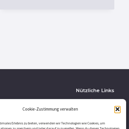
Nützliche Links
Impressum
Datenschutzerklärung
Cookie-Zustimmung verwalten
Disclaimer
timales Erlebnis zu bieten, verwenden wir Technologien wie Cookies, um
Cookie-Richtlinie (EU)
ationen zu speichern und/oder darauf zuzugreifen. Wenn du diesen Technologien