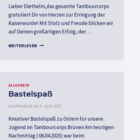
Lieber Diethelm,das gesamte Tambourcorps
gratuliert Dir von Herzen zur Erringung der
Kaiserwürde! Mit Stolz und Freude blicken wir
auf Deinen großartigen Erfolg, der…
NEUER
WEITERLESEN
KAISER
DES
ZÖNT
JANN
ALLGEMEIN
Bastelspaß
Veröffentlicht am
6. April 2025
Kreativer Bastelspaß zu Ostern für unsere
Jugend im Tambourcorps Brünen Am heutigen
Nachmittag ( 06.04.2025) war beim